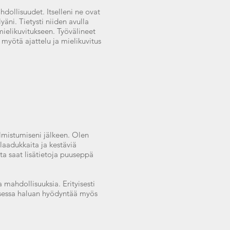
dollisuudet. Itselleni ne ovat
yäni. Tietysti niiden avulla
mielikuvitukseen. Työvälineet
myötä ajattelu ja mielikuvitus
lmistumiseni jälkeen. Olen
laadukkaita ja kestäviä
a saat lisätietoja puuseppä
mahdollisuuksia. Erityisesti
ksessa haluan hyödyntää myös