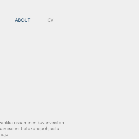
ABOUT
CV
on vankka osaaminen kuvanveiston
osaamiseeni tietokonepohjaista
moja.