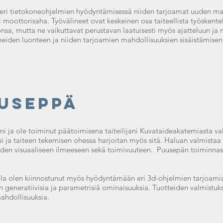
 eri tietokoneohjelmien hyödyntämisessä niiden tarjoamat uuden mah
ai moottorisaha. Työvälineet ovat keskeinen osa taiteellista työskentel
nsa, mutta ne vaikuttavat perustavan laatuisesti myös ajatteluun ja 
ineiden luonteen ja niiden tarjoamien mahdollisuuksien sisäistämisen 
useppä
i ja ole toiminut päätoimisena taiteilijani Kuvataideakatemiasta va
 ja taiteen tekemisen ohessa harjoitan myös sitä. Haluan valmistaa 
iiden visuaaliseen ilmeeseen sekä toimivuuteen. Puusepän toiminnast
la olen kiinnostunut myös hyödyntämään eri 3d-ohjelmien tarjoamia 
 generatiivisia ja parametrisiä ominaisuuksia. Tuotteiden valmistu
ahdollisuuksia.