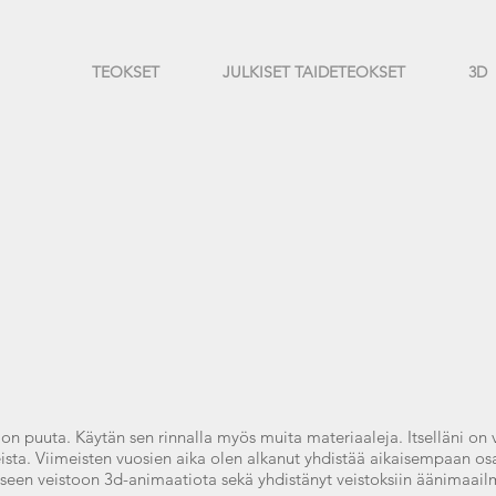
TEOKSET
JULKISET TAIDETEOKSET
3D
ljon puuta. Käytän sen rinnalla myös muita materiaaleja. Itselläni 
aleista. Viimeisten vuosien aika olen alkanut yhdistää aikaisempaan 
iseen veistoon 3d-animaatiota sekä yhdistänyt veistoksiin äänimaail