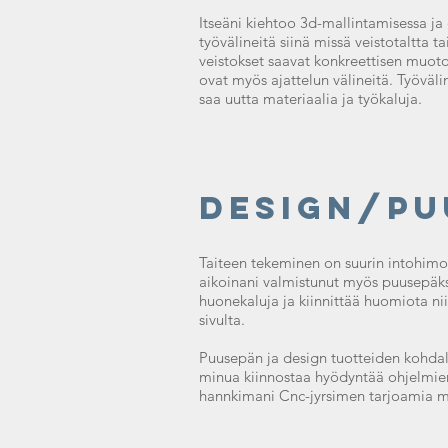
Itseäni kiehtoo 3d-mallintamisessa ja
työvälineitä siinä missä veistotaltta t
veistokset saavat konkreettisen muoto
ovat myös ajattelun välineitä. Työväl
saa uutta materiaalia ja työkaluja.
Design/Pu
Taiteen tekeminen on suurin intohimon
aikoinani valmistunut myös puusepäksi
huonekaluja ja kiinnittää huomiota n
sivulta.
Puusepän ja design tuotteiden kohdal
minua kiinnostaa hyödyntää ohjelmien
hannkimani Cnc-jyrsimen tarjoamia m