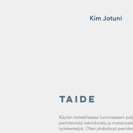
Kim Jotuni
Taide
Käytän taiteellisessa luomisessani pa
perinteisistä tekniikoista ja materia
työskentelyä. Olen yhdistänyt perinte