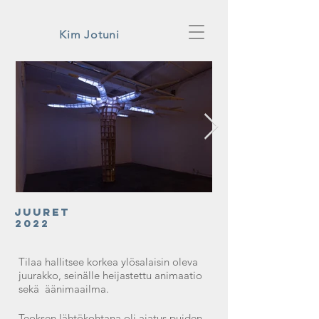
Kim Jotuni
Juuret
uva : Anna Autio
2022
Tilaa hallitsee korkea ylösalaisin oleva
juurakko, seinälle heijastettu animaatio
sekä äänimaailma.
Teoksen lähtökohtana oli ajatus puiden