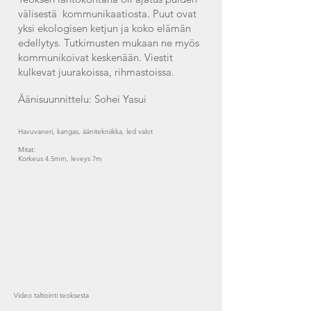
välisestä kommunikaatiosta. Puut ovat
yksi ekologisen ketjun ja koko elämän
edellytys. Tutkimusten mukaan ne myös
kommunikoivat keskenään. Viestit
kulkevat juurakoissa, rihmastoissa.
Äänisuunnittelu: Sohei Yasui
Havuvaneri, kangas, äänitekniikka, led valot
Mitat:
Korkeus 4.5mm, leveys 7m
Video taltiointi teoksesta