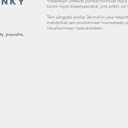
änky
Yläsänkyyn johtavat portaat toimivat myös
toimii myös kiipeilyseinänä, jota pitkin voi 
Tein sängystä ensiksi 3d-mallin joka helpot
mahdollisti sen sovittamisen huoneeseen ja
visualisoimaan lopputuloksen.
ty, puuvaha,