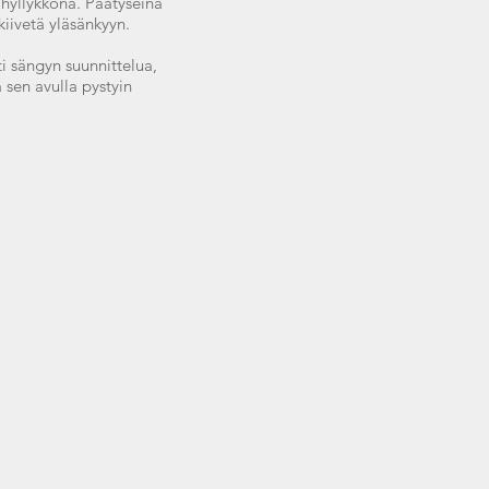
 hyllykkönä. Päätyseinä
kiivetä yläsänkyyn.
ti sängyn suunnittelua,
 sen avulla pystyin