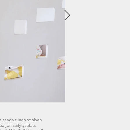
e saada tilaan sopivan
ljon säilytystilaa.