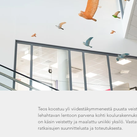
Teos koostuu yli viidestäkymmenestä puusta veiste
lehahtavan lentoon parvena kohti koulurakennuks
on käsin veistetty ja maalattu uniikki yksilö. Vast
ratkaisujen suunnittelusta ja toteutuksesta.